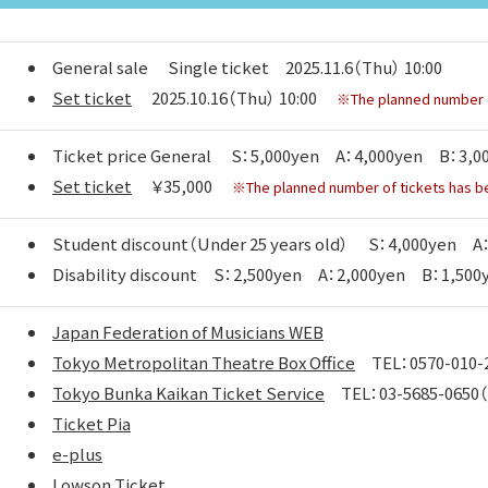
General sale
Single ticket 2025.11.6（Thu） 10:00
Set ticket
2025.10.16（Thu） 10:00
※The planned number of
Ticket price General
S：5,000yen A：4,000yen B：3,0
Set ticket
￥35,000
※The planned number of tickets has be
Student discount（Under 25 years old）
S：4,000yen A：
Disability discount
S：2,500yen A：2,000yen B：1,500
Japan Federation of Musicians WEB
Tokyo Metropolitan Theatre Box Office
TEL：0570-010-2
Tokyo Bunka Kaikan Ticket Service
TEL：03-5685-0650（
Ticket Pia
e-plus
Lowson Ticket