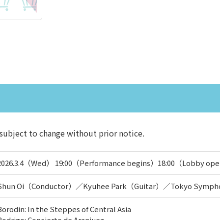
subject to change without prior notice.
2026.3.4（Wed） 19:00（Performance begins）18:00（Lobby op
Shun Oi（Conductor）／Kyuhee Park（Guitar）／Tokyo Sympho
Borodin: In the Steppes of Central Asia
Rodrigo: Concierto de Aranjuez